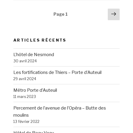
Navigation
Page
Page
1
suiva
des
articles
ARTICLES RÉCENTS
L’hôtel de Nesmond
30 avril 2024
Les fortifications de Thiers – Porte d’Auteuil
29 avril 2024
Métro Porte d’Auteuil
11 mars 2023
Percement de l’avenue de l’Opéra – Butte des
moulins
13 février 2022
Hôtel de Beau Veau