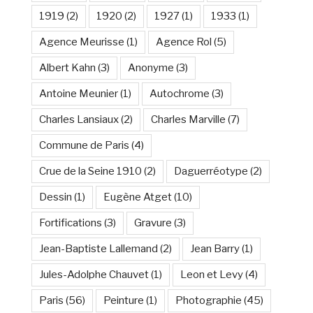
1919
(2)
1920
(2)
1927
(1)
1933
(1)
Agence Meurisse
(1)
Agence Rol
(5)
Albert Kahn
(3)
Anonyme
(3)
Antoine Meunier
(1)
Autochrome
(3)
Charles Lansiaux
(2)
Charles Marville
(7)
Commune de Paris
(4)
Crue de la Seine 1910
(2)
Daguerréotype
(2)
Dessin
(1)
Eugène Atget
(10)
Fortifications
(3)
Gravure
(3)
Jean-Baptiste Lallemand
(2)
Jean Barry
(1)
Jules-Adolphe Chauvet
(1)
Leon et Levy
(4)
Paris
(56)
Peinture
(1)
Photographie
(45)