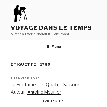
Aller
au
contenu
principal
VOYAGE DANS LE TEMPS
A Paris au même endroit 100 ans avant
Menu
ÉTIQUETTE : 1789
PUBLIÉ
7 JANVIER 2020
LE
La Fontaine des Quatre-Saisons
Auteur :
Antoine Meunier
1789 / 2019