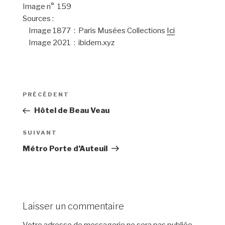
Image n° 159
Sources :
Image 1877 : Paris Musées Collections
Ici
Image 2021 : ibidem.xyz
Navigation
PRÉCÉDENT
Article
de
précédent
Hôtel de Beau Veau
l’article
SUIVANT
Article
suivant
Métro Porte d’Auteuil
Laisser un commentaire