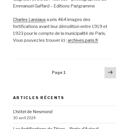
Emmanuel Gaffard – Editions Parigramme
Charles Lansiaux
a pris 464 images des
fortifications avant leur démolition entre 1919 et
1923 pour le compte de la municipalité de Paris.
Vous pouvez les trouver ici :
archives.paris.fr
Navigation
Page
Page
1
suiva
des
articles
ARTICLES RÉCENTS
L’hôtel de Nesmond
30 avril 2024
Les fortifications de Thiers – Porte d’Auteuil